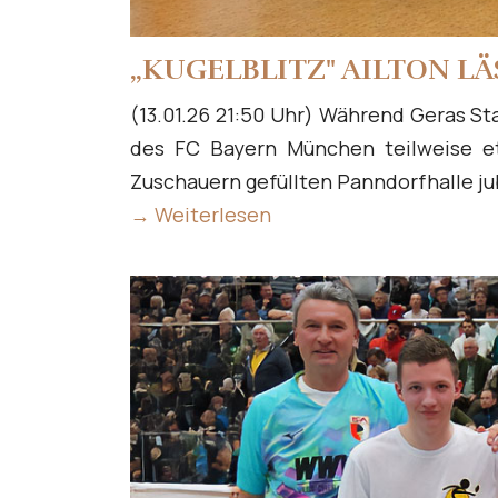
„KUGELBLITZ" AILTON L
(13.01.26 21:50 Uhr) Während Geras St
des FC Bayern München teilweise et
Zuschauern gefüllten Panndorfhalle ju
→ Weiterlesen