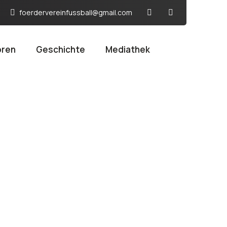
foerdervereinfussball@gmail.com
oren
Geschichte
Mediathek