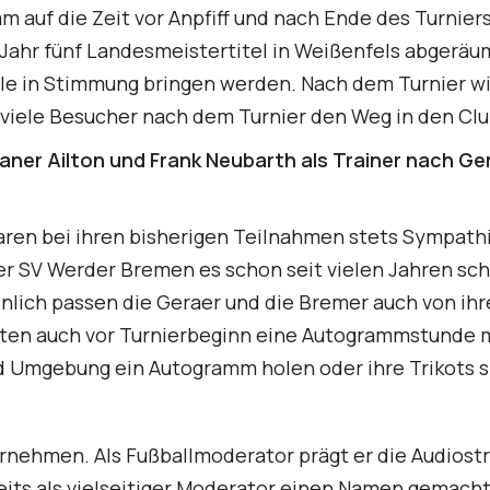
auf die Zeit vor Anpfiff und nach Ende des Turniers
s Jahr fünf Landesmeistertitel in Weißenfels abgeräu
lle in Stimmung bringen werden. Nach dem Turnier w
 viele Besucher nach dem Turnier den Weg in den Clu
ner Ailton und Frank Neubarth als Trainer nach Ge
waren bei ihren bisherigen Teilnahmen stets Sympath
er SV Werder Bremen es schon seit vielen Jahren scha
inlich passen die Geraer und die Bremer auch von ih
lten auch vor Turnierbeginn eine Autogrammstunde m
d Umgebung ein Autogramm holen oder ihre Trikots s
ernehmen. Als Fußballmoderator prägt er die Audios
reits als vielseitiger Moderator einen Namen gemacht