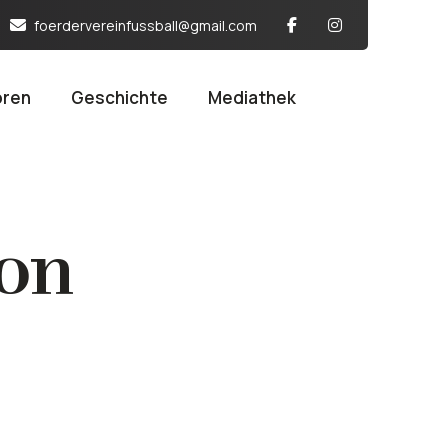
foerdervereinfussball@gmail.com
oren
Geschichte
Mediathek
ion