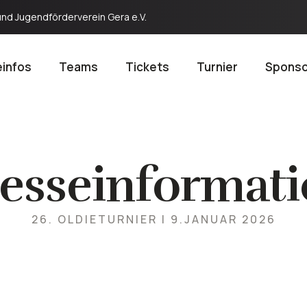
und Jugendförderverein Gera e.V.
infos
Teams
Tickets
Turnier
Spons
esseinformat
26. OLDIETURNIER | 9.JANUAR 2026