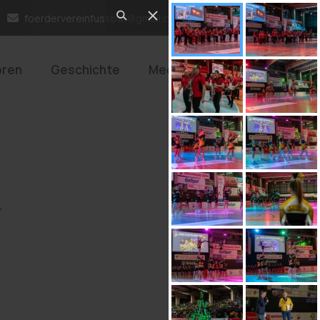
foerdervereinfussball@gmail.com
oren
Geschichte
Mediathek
n