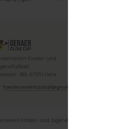
rderverein Kinder- und
gendfußball
esestr. 189, 07551 Gera
foerdervereinfussball@gmail.com
rverein Kinder- und Jugendfußball e.V.