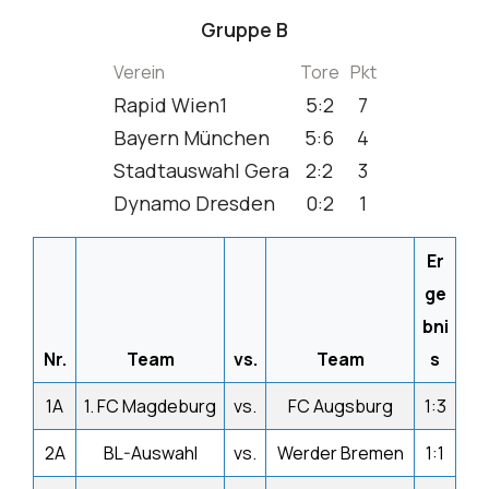
Gruppe B
Verein
Tore
Pkt
Rapid Wien1
5:2
7
Bayern München
5:6
4
Stadtauswahl Gera
2:2
3
Dynamo Dresden
0:2
1
Er
ge
bni
Nr.
Team
vs.
Team
s
1A
1. FC Magdeburg
vs.
FC Augsburg
1:3
2A
BL-Auswahl
vs.
Werder Bremen
1:1