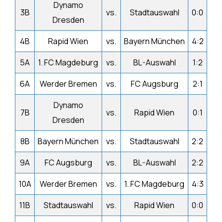
Dynamo
3B
vs.
Stadtauswahl
0:0
Dresden
4B
Rapid Wien
vs.
Bayern München
4:2
5A
1. FC Magdeburg
vs.
BL-Auswahl
1:2
6A
Werder Bremen
vs.
FC Augsburg
2:1
Dynamo
7B
vs.
Rapid Wien
0:1
Dresden
8B
Bayern München
vs.
Stadtauswahl
2:2
9A
FC Augsburg
vs.
BL-Auswahl
2:2
10A
Werder Bremen
vs.
1. FC Magdeburg
4:3
11B
Stadtauswahl
vs.
Rapid Wien
0:0