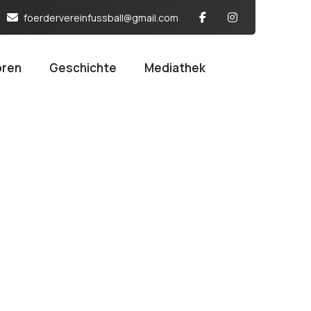
foerdervereinfussball@gmail.com
oren
Geschichte
Mediathek