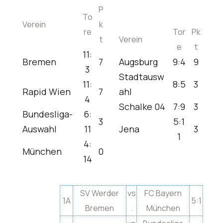
P
To
Verein
k
re
Tor
Pk
t
Verein
e
t
11:
Bremen
7
Augsburg
9:4
9
3
Stadtausw
11:
8:5
3
Rapid Wien
7
ahl
4
Schalke 04
7:9
3
Bundesliga-
6:
3
5:1
Auswahl
11
Jena
3
1
4:
München
0
14
SV Werder
vs
FC Bayern
1A
5:1
Bremen
.
München