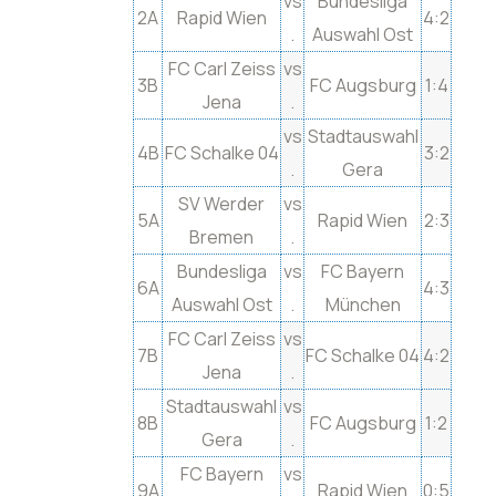
vs
Bundesliga
2A
Rapid Wien
4:2
.
Auswahl Ost
FC Carl Zeiss
vs
3B
FC Augsburg
1:4
Jena
.
vs
Stadtauswahl
4B
FC Schalke 04
3:2
.
Gera
SV Werder
vs
5A
Rapid Wien
2:3
Bremen
.
Bundesliga
vs
FC Bayern
6A
4:3
Auswahl Ost
.
München
FC Carl Zeiss
vs
7B
FC Schalke 04
4:2
Jena
.
Stadtauswahl
vs
8B
FC Augsburg
1:2
Gera
.
FC Bayern
vs
9A
Rapid Wien
0:5